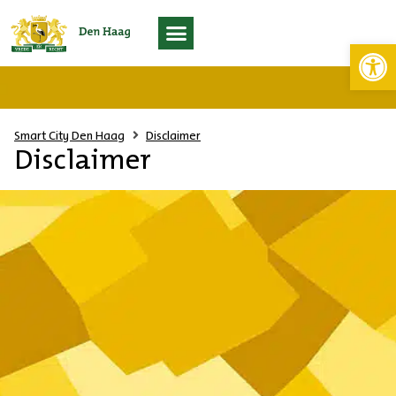
Toolb
Living Lab Scheveningen
Smart City Den Haag
Disclaimer
Disclaimer