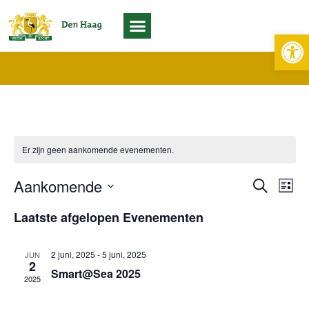
Toolb
Living Lab Scheveningen
Er zijn geen aankomende evenementen.
Aankomende
Evenem
Eve
Zoeken
Lijst
wee
Selecteer
Zoeken
een
Laatste afgelopen Evenementen
nav
en
datum.
weerge
2 juni, 2025
-
5 juni, 2025
JUN
navigat
2
Smart@Sea 2025
2025