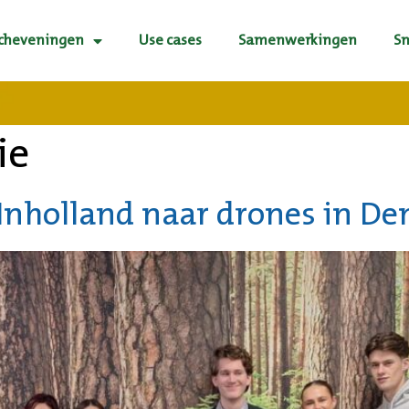
Scheveningen
Use cases
Samenwerkingen
S
ie
nholland naar drones in De