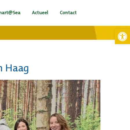
mart@Sea
Actueel
Contact
Toolb
n Haag