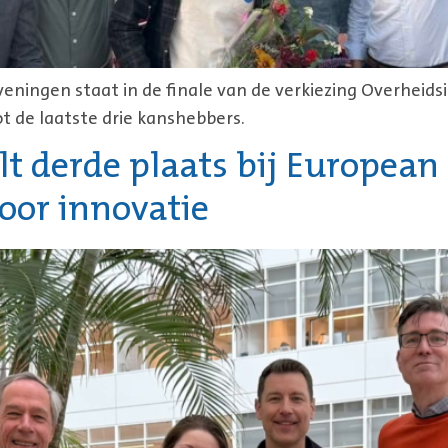
veningen staat in de finale van de verkiezing Overheidsi
 de laatste drie kanshebbers.
t derde plaats bij European
oor innovatie