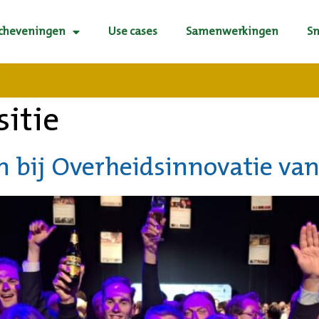
Scheveningen
Use cases
Samenwerkingen
S
itie
n bij Overheidsinnovatie van