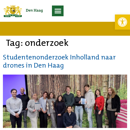
Toolb
Living Lab Scheveningen
Tag:
onderzoek
Studentenonderzoek Inholland naar
drones in Den Haag