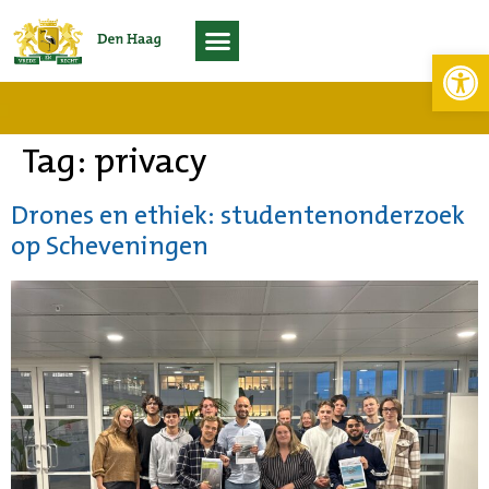
Toolb
Living Lab Scheveningen
Tag:
privacy
Drones en ethiek: studentenonderzoek
op Scheveningen