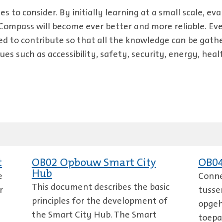
s to consider. By initially learning at a small scale, ev
Compass will become ever better and more reliable. Ev
ited to contribute so that all the knowledge can be gat
ues such as accessibility, safety, security, energy, he
t
OB02 Opbouw Smart City
OB04
Hub
e
Conne
This document describes the basic
r
tusse
principles for the development of
opgeh
the Smart City Hub. The Smart
toepa