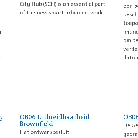
City Hub (SCH) is an essential part
een b
of the new smart urban network.
besch
toepa
y
‘mana
om de
verde
r
datap
g
OB06 Uitbreidbaarheid
OB0
Brownfield
De Ge
Het ontwerpbesluit
s
gedre