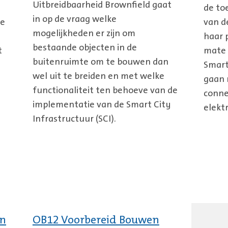
Uitbreidbaarheid Brownfield gaat
de to
in op de vraag welke
re
van d
mogelijkheden er zijn om
haar 
bestaande objecten in de
t
mate 
buitenruimte om te bouwen dan
Smart
wel uit te breiden en met welke
gaan 
functionaliteit ten behoeve van de
conne
implementatie van de Smart City
elektr
Infrastructuur (SCI).
en
OB12 Voorbereid Bouwen